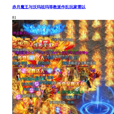
赤月魔王与沃玛祖玛等教派作乱玩家需以
81