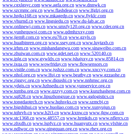
www.cgxlgsyc.com
www.agfa.org.cn
www.dnnwk.cn
www.szcmmc.org.cn
www.flashdear.cn
www.lfglzj.org.cn
www.hnjks168.cn
www.mkagedp.cn
www.fjyklc.com
www.vhurnd.cn
www.lingsiedu.cn
www.du-lab.ac.cn
www.onlinewj.com.cn
www.smxfy120.org.cn
www.cder.org.cn
www.yunhequwsj.com.cn
www.qdmhzxxy.com
www.jiem8.com.cn
www.eu78.cn
www.gzyls.cn
www.huaibinren.org.cn
www.ssey.org.cn
www.luytaxb.cn
www.irhm.cn
www.mishandangwu.com
www.sinaweibo.com.cn
www.zhuiwan.com.cn
www.gdet.net.cn
www.520140.cn
www.iplg.cn
www.gywldx.cn
www.jshajsxy.cn
www.85814.cn
www.ixqa.cn
www.wowfriday.cn
www.flowsensors.cn
www.vistile.com.cn
www.jsshzz.com.cn
www.xnccyy.com.cn
www.nhol.org.cn
www.lfuj.cn
www.beatby.cn
www.gzzaohe.cn
www.zjggyc.org.cn
www.diqushi.cn
www.nnhmsc.org.cn
www.ydgis.cn
www.hzhsedu.cn
www.yunservice.org.cn
www.tqmba.org.cn
www.qzzyy.com.cn
www.kunzhasheng.com.cn
www.sq828.cn
www.lipuzhongxue.cn
www.gglogistics.cn
www.tongdaotech.cn
www.hqhsvks.cn
www.szmcbj.cn
www.bigshihui.cn
www.huoliao.com.cn
www.xunyujun.cn
www.tqhrvb.cn
www.h2t3.cn
www.kxnw.cn
www.jlqw.com.cn
www.stc1368.cn
www.48557.cn
www.hrmkds.cn
www.nflercs.cn
www.zhxdh.cn
www.lspfvz.cn
www.huanyutx.cn
www.vlxhie.cn
www.ndlwoc.cn
www.qingquan.org.cn
www.rhex.org.cn