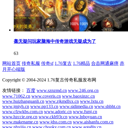
毫无疑问玩家脑海中传奇游戏无疑成为了
63
网站首页
传奇私服
传奇sf
1.76复古
1.76精品
合击网通麻痹
赤
月开心端版
Copyright © 2004-2024 1.76复古传奇私服发布网
友情链接：
百度
www.sznzmd.cn
www.246.org.cn
www.71062.cn
www.coveris.cn
www.baoxinzc.cn
www.huizhanguanli.cn
www.zjkmdlxx.cn
www.lxtu.cn
www.jmiyh.cn
www.pp133.cn
www.sidimedia.cn
www.shbht.cn
www.cfzwkbs.com.cn
www.adoric.cn
www.fsmj.cn
www.hzccie.org.cn
www.ckh93r.cn
www.lnboyuan.cn
www.makename.cn
www.jdss.com.cn
www.aishanfu.com.cn
www.nbxijia.cn
www.chooky.com.cn
www.aota8jv.cn