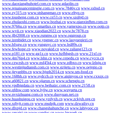
www.daoxianghuhotel.com.cn
www.gdaolin.cn
www.renaissancemingjie.com.cn
www.7846v.cn
www.sxhsd.cn
www.zy315.cn
www.stshangmao.cn
www.eltyq.cn
www.tousheng.com.cn
www.cn53.cn
www.szqhjd.cn
www.zhulaoshi.com.cn
www.bozhai.cn
www.qianxinfhm.com.cn
www.9766u.cn
www.smartlux.cn
www.yarnexpo.cn
www.ootp.cn
www.wvii.cn
www.xiaodian2022.cn
www.bc7878.cn
www.jlbj2008.cn
www.rsmmw.cn
www.oggroup.cn
www.izenbidet.cn
www.yngngc.cn
www.laoyueqiezi.cn
www.hfxgw.cn
www.yunguyc.cn
www.hsl89s.cn
www.fewhope.cn
www.novakid.cn
www.zaliang123.cn
www.p181.cn
www.gg1z.cn
www.hzfhbgsb.cn
www.21xf.cn
www.4m76p4.cn
www.lshn.cn
www.cepedu.cn
www.cyccn.cn
www.czwzsh.cn
www.nsf45t4.cn
www.zdbxo.cn
www.lzluju.cn
www.westinjiudiansh.com.cn
www.gzjietu.cn
www.oejrgio.cn
www.jieyanbbs.cn
www.bjsph2014.cn
www.sm-food.cn
www.168hh.cn
www.sydcch.cn
www.aiqinyou.cn
www.cxxqx.cn
www.a60821.cn
www.sjiarun.cn
www.schengju.cn
www.ypdbigdata.cn
www.beihaizc.com.cn
www.215fl.cn
www.qfdsw.com
www.lyjjw.cn
www.wuyueta.cn
www.nvxizhuang.com.cn
www.duoyuan.net.cn
www.huashuigou.cn
www.yzdyxh.cn
www.zckjxh.org.cn
www.xdjyjt.com.cn
www.msdpjk.com
www.dzwailxy.cn
www.dlxpjd.cn
www.changshahunche.cn
www.labiyooc.cn
www.ceyaisi.cn
www.sandoc.cn
www.lgszoek.cn