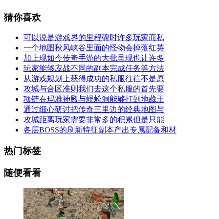
猜你喜欢
可以说是游戏界的里程碑时许多玩家而私
一个地图秋风峡谷里面的怪物会掉落红英
加上现如今传奇手游的大批呈现也让许多
玩家能够应战不同的副本完成任务等方法
从游戏规划上获得成功的私服往往不是原
攻城与合区准则我们去这个私服的首先要
项链在玛雅神殿与蜈蚣洞能够打到地藏王
通过细心研讨把传奇三里边的经典地图与
攻城距离玩家需要非常多的积累但是只能
各层BOSS的刷新特征副本产出专属配备和材
热门标签
随便看看