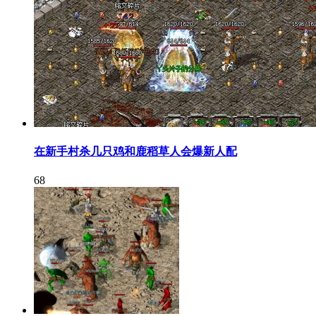
在新手村杀几只鸡和鹿稻草人会爆新人配
68