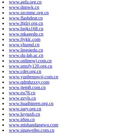
www.agfa.org.cn
www.dnnwk.cn
www.szcmmc.org.cn
www.flashdear.cn
www.lfglzj.org.cn
www.hnjks168.cn
www.mkagedp.cn
www.fjyklc.com
www.vhurnd.cn
www.lingsiedu.cn
www.du-lab.ac.cn
www.onlinewj.com.cn
www.smxfy120.org.cn
www.cder.org.cn
www.yunhequwsj.com.cn
www.qdmhzxxy.com
www.jiem8.com.cn
www.eu78.cn
www.gzyls.cn
www.huaibinren.org.cn
www.ssey.org.cn
www.luytaxb.cn
www.irhm.cn
www.mishandangwu.com
www.sinaweibo.com.cn