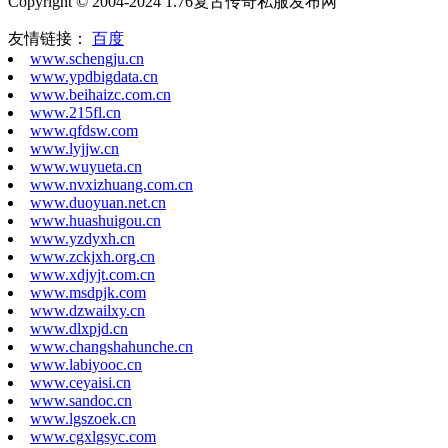
Copyright © 2004-2024 1.76复古传奇私服发布网
友情链接：
百度
www.schengju.cn
www.ypdbigdata.cn
www.beihaizc.com.cn
www.215fl.cn
www.qfdsw.com
www.lyjjw.cn
www.wuyueta.cn
www.nvxizhuang.com.cn
www.duoyuan.net.cn
www.huashuigou.cn
www.yzdyxh.cn
www.zckjxh.org.cn
www.xdjyjt.com.cn
www.msdpjk.com
www.dzwailxy.cn
www.dlxpjd.cn
www.changshahunche.cn
www.labiyooc.cn
www.ceyaisi.cn
www.sandoc.cn
www.lgszoek.cn
www.cgxlgsyc.com