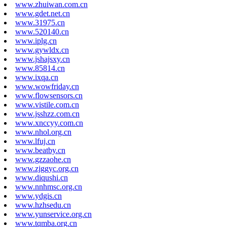
www.zhuiwan.com.cn
www.gdet.net.cn
www.31975.cn
www.520140.cn
www.iplg.cn
www.gywldx.cn
www.jshajsxy.cn
www.85814.cn
www.ixqa.cn
www.wowfriday.cn
www.flowsensors.cn
www.vistile.com.cn
www.jsshzz.com.cn
www.xnccyy.com.cn
www.nhol.org.cn
www.lfuj.cn
www.beatby.cn
www.gzzaohe.cn
www.zjggyc.org.cn
www.diqushi.cn
www.nnhmsc.org.cn
www.ydgis.cn
www.hzhsedu.cn
www.yunservice.org.cn
www.tqmba.org.cn