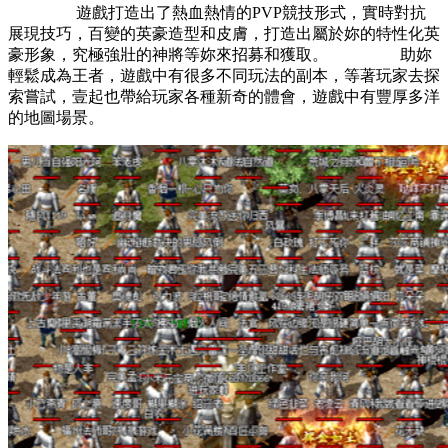
遊戲打造出了熱血熱情的PVP競技形式，實時對抗
展現技巧，百變的英豪造型和皮膚，打造出屬於妳的特性化英
豪形象，究極強壯的神將等妳來招募和獲取。 助妳
輕鬆成為王者，遊戲中有很多不同玩法的副本，等著玩家去探
索嘗試，壹起也帶給玩家各種新奇的體會，遊戲中有豐厚多洋
的地圖場景。