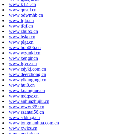
www.k121.cn
www.qnsul.cn
www.odwmhb.cn
www.fqlq.cn
www.tfqf.cn
www.zhubx.cn
www.hskp.cn
www.plgt.cn
www.bob006.cn
www.wzqnkj.cn
www.xengir.cn
www.fgycz.cn
www.rsjykj.com.cn
www.deerzhong.cn
www.yikangmgt.cn
www.hui0.cn
www.kuangnue.cn
www.mdqsz.cn
www.anhuazhujiu.cn
www.www399.cn
www.szantai56.cn
www.sddnzg.cn
www.tongnianhua.com.cn
www.xwlzs.cn
www.nostyb.cn