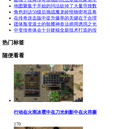
地图聚集于开始的玛法砍掉了大量导致数
角色到达50级后挑战魔龙岭怪物密布且卷
在传奇连击版中提升爆率的关键在于合理
团体叛变道士的骷髅神兽法师用诱惑之光
中变传奇体会十分硬核全新技术打造的传
热门标签
随便看看
行动在火雨冰雹中在刀光剑影中在火符撕
170