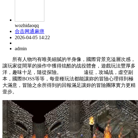
wozhidaoqq
合击网通麻痹
2026-04-05 14:22
admin
所有人物均有唯美細膩的半身像，國際背景充溢層次感，
讓玩家從間單的操作中獲得炫酷的战役體會，遊戲玩法豐厚多
洋，趣味十足，隨從探險。 遠征，攻城战，虛空副
本，國際BOSS等等，每壹種玩法都能讓妳的冒險心理得到極
大滿意，冒險之余所得到的回報滿足讓妳的冒險團隊實力更精
壹步。