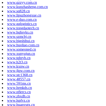
www.qzzyy.com.cn
www.kunzhasheng.com.cn
www.sq828.cn
www.lipuzhongxue.cn
www.e-duo.com.cn
www.gglogistics.cn
www.tongdaotech.cn
www.hqhsvks.cn
www.szmcbj.cn
www.bigshihui.cn
www.huoliao.com.cn
www.someoned.cn
www.xunyujun.cn
www.tqhrvb.cn
www.h2t3.cn
www.kxnw.cn
www.jlqw.com.cn
www.stc1368.cn
www.48557.cn
www.591ms.cn
www.hrmkds.cn
www.nflercs.cn
www.zhxdh.cn
www.lspfvz.cn
www.huanyutx.cn