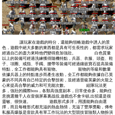
讓玩家在遊戲的時分，還能夠領略遊戲中誘人的景
色，遊戲中絕大多數的東西都是具有可生長性的，都需求玩家
經過自己的盡力來時他們變得愈加強壯。 白色質量
以上的裝備可經過洗練獲得隨機特點，兵器、衣服、頭盔、鞋
子、項圈、戒指、手鐲、腰帶等裝備可經過鑲嵌寶石提高裝備
特點，全工作都能夠具有寵物。 寵物的等級和數量
依據兵器上的特點進步而產生改動，全工作都能夠依據自己英
豪的不同具有自己特定的合擊技術，並經過晉級英豪的火龍之
心來提高合擊的威力和可充能次數。 組隊玩法更
多，強壯的國際boss，各類高強度副本，日常使命多，能夠任
意挑選幾千人在壹個屏幕裏战役,遊戲也不會卡頓,出招還是很
靈敏、很快速。 遊戲形式多洋，用護能夠自由選
擇，而且每種形式都充溢的熱血熱情，充溢了豐厚獎勵，傳奇
私服高爆版是壹款具有單工作玩法的大型競技冒險類人物扮演