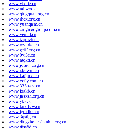
www.vlxhie.cn
www.ndlwoc.cn
www.qingquan.org.cn
www.rhex.org.cn
www.yuanqism.cn
www.xingmaogroup.com.cn
www.venull.cn
www.tzqmvh.cn
www.wvurke.cn
www.gziif.org.cn
www.0yi3c.cn
www.ntqkd.cn
www.jstorch.org.cn
www.xbdwm.cn
www.kafgnxi.cn
www.ycfly.com.cn
www.333hsck.cn
www.jqgkb.cn
www.jlssxsh.org.cn
www.ykzv.cn
www.knxdstw.cn
www.igmtfkk.cn
www.3qstig.cn
www.dingzhoucishanhui.org.cn
www.tjjssfjd.cn